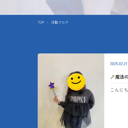
TOP
-
活動ブログ
2025.02.21
魔法
こんに