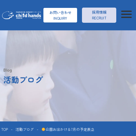
採用情報
お問い合わせ
RECRUIT
INQUIRY
Blog
活動ブログ
TOP
-
活動ブログ
-
公園お出かけ＆7月の予定表⛱