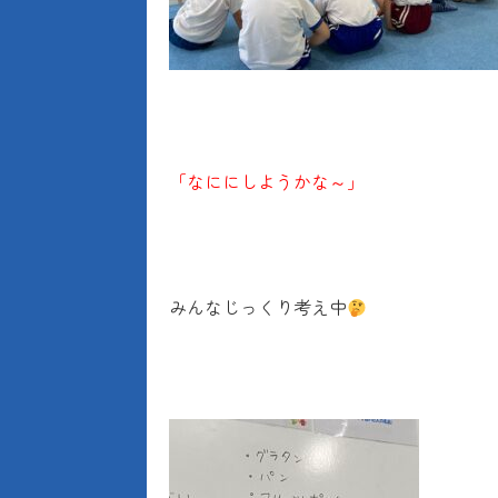
「なににしようかな～」
みんなじっくり考え中