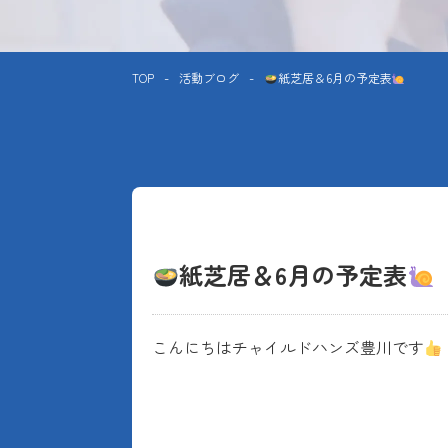
TOP
-
活動ブログ
-
紙芝居＆6月の予定表
紙芝居＆6月の予定表
こんにちはチャイルドハンズ豊川です