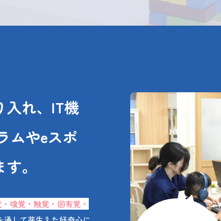
入れ、IT機
ラムやeスポ
ます。
覚・嗅覚・触覚・固有覚・
を通して芽生えた好奇心に