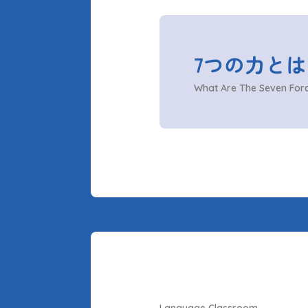
7つの力と
What Are The Seven For
Language Classroom