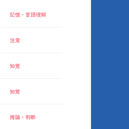
記憶・言語理解
注意
知覚
知覚
推論・判断