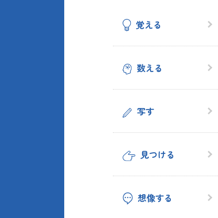
覚える
数える
写す
見つける
想像する